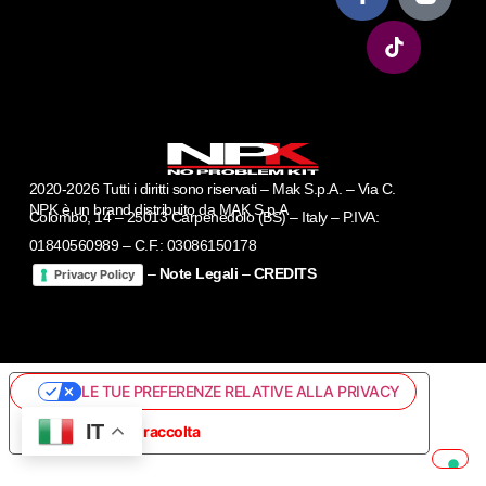
2020-2026 Tutti i diritti sono riservati – Mak S.p.A. – Via C.
NPK è un brand distribuito da MAK S.p.A
Colombo, 14 – 25013 Carpenedolo (BS) – Italy – P.IVA:
01840560989 – C.F.: 03086150178
–
Note Legali
–
CREDITS
Privacy Policy
LE TUE PREFERENZE RELATIVE ALLA PRIVACY
IT
Informativa sulla raccolta