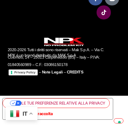
2020-2026 Tutti i diritti sono riservati – Mak S.p.A. – Via C.
NPK è un brand distribuito da MAK S.p.A
Colombo, 14 – 25013 Carpenedolo (BS) – Italy – P.IVA:
01840560989 – C.F.: 03086150178
–
Note Legali
–
CREDITS
Privacy Policy
LE TUE PREFERENZE RELATIVE ALLA PRIVACY
IT
Informativa sulla raccolta