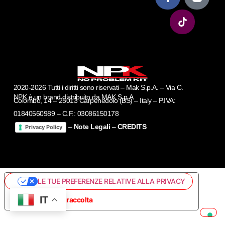
2020-2026 Tutti i diritti sono riservati – Mak S.p.A. – Via C.
NPK è un brand distribuito da MAK S.p.A
Colombo, 14 – 25013 Carpenedolo (BS) – Italy – P.IVA:
01840560989 – C.F.: 03086150178
–
Note Legali
–
CREDITS
Privacy Policy
LE TUE PREFERENZE RELATIVE ALLA PRIVACY
IT
Informativa sulla raccolta