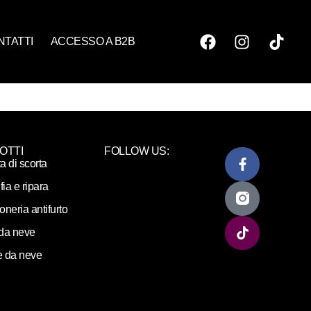
NTATTI
ACCESSO A B2B
OTTI
FOLLOW US:
ta di scorta
fia e ripara
loneria antifurto
da neve
 da neve