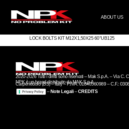
ABOUT US
LOCK BOLTS KIT M12X1,50X25 60°UB125
2020-2026 Tutti i diritti sono riservati – Mak S.p.A. – Via C
NPK è un brand distribuito da MAK S.p.A
Carpenedolo (BS) – Italy – P.IVA: 01840560989 – C.F.: 03
–
Note Legali
–
CREDITS
Privacy Policy