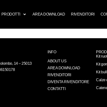
PRODOTTI
AREA DOWNLOAD
RIVENDITORI
CO
INFO
PROD
Kit ruo
ABOUT US
. Colombo, 14 – 25013
Kit gon
AREA DOWNLOAD
086150178
Kit bul
RIVENDITORI
Calze 
DIVENTA RIVENDITORE
Catene
CONTATTI