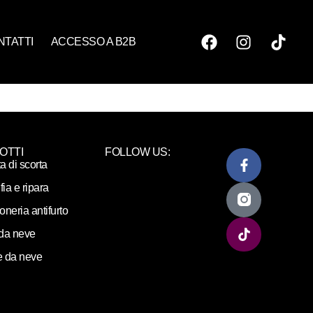
NTATTI
ACCESSO A B2B
OTTI
FOLLOW US:
ta di scorta
fia e ripara
loneria antifurto
da neve
 da neve