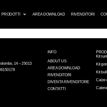
PRODOTTI
AREA DOWNLOAD
RIVENDITORI
CO
INFO
PROD
Kit ruo
ABOUT US
. Colombo, 14 – 25013
Kit gon
AREA DOWNLOAD
086150178
Kit bul
RIVENDITORI
Calze 
DIVENTA RIVENDITORE
Catene
CONTATTI