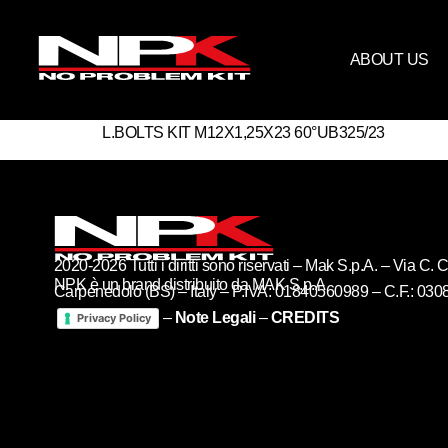
ABOUT US
L.BOLTS KIT M12X1,25X23 60°UB325/23
2020-2026 Tutti i diritti sono riservati – Mak S.p.A. – Via C
NPK è un brand distribuito da MAK S.p.A
Carpenedolo (BS) – Italy – P.IVA: 01840560989 – C.F.: 03
–
Note Legali
–
CREDITS
Privacy Policy