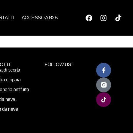
NTATTI
ACCESSO A B2B
OTTI
FOLLOW US:
ta di scorta
fia e ripara
loneria antifurto
da neve
 da neve